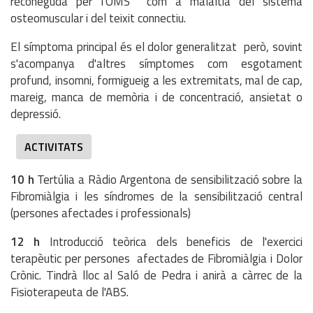
reconeguda per l'OMS com a malaltia del sistema
osteomuscular i del teixit connectiu.
El símptoma principal és el dolor generalitzat però, sovint
s'acompanya d'altres símptomes com esgotament
profund, insomni, formigueig a les extremitats, mal de cap,
mareig, manca de memòria i de concentració, ansietat o
depressió.
ACTIVITATS
10 h
Tertúlia a Ràdio Argentona de sensibilització sobre la
Fibromiàlgia i les síndromes de la sensibilització central
(persones afectades i professionals)
12 h
Introducció teòrica dels beneficis de l'exercici
terapèutic per persones afectades de Fibromiàlgia i Dolor
Crònic. Tindrà lloc al Saló de Pedra i anirà a càrrec de la
Fisioterapeuta de l'ABS.