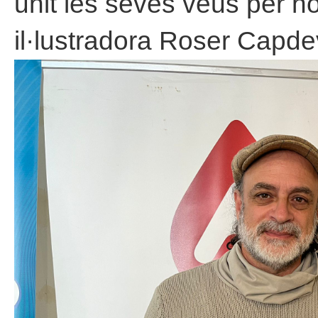
unit les seves veus per h
il·lustradora Roser Capde