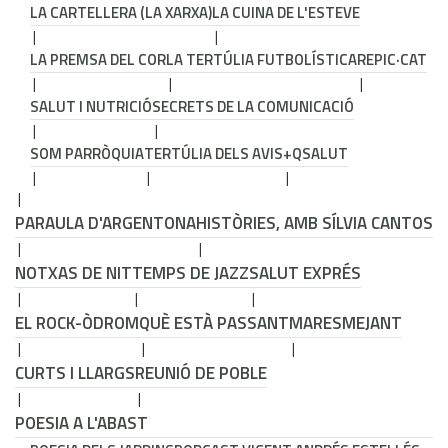
LA CARTELLERA (LA XARXA)
LA CUINA DE L'ESTEVE
LA PREMSA DEL COR
LA TERTÚLIA FUTBOLÍSTICA
REPIC·CAT
SALUT I NUTRICIÓ
SECRETS DE LA COMUNICACIÓ
SOM PARRÒQUIA
TERTÚLIA DELS AVIS
+QSALUT
PARAULA D'ARGENTONA
HISTÒRIES, AMB SÍLVIA CANTOS
NOTXAS DE NIT
TEMPS DE JAZZ
SALUT EXPRÉS
EL ROCK-ÒDROM
QUÈ ESTÀ PASSANT
MARESMEJANT
CURTS I LLARGS
REUNIÓ DE POBLE
POESIA A L'ABAST