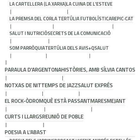
LA CARTELLERA (LA XARXA)
LA CUINA DE L'ESTEVE
LA PREMSA DEL COR
LA TERTÚLIA FUTBOLÍSTICA
REPIC·CAT
SALUT I NUTRICIÓ
SECRETS DE LA COMUNICACIÓ
SOM PARRÒQUIA
TERTÚLIA DELS AVIS
+QSALUT
PARAULA D'ARGENTONA
HISTÒRIES, AMB SÍLVIA CANTOS
NOTXAS DE NIT
TEMPS DE JAZZ
SALUT EXPRÉS
EL ROCK-ÒDROM
QUÈ ESTÀ PASSANT
MARESMEJANT
CURTS I LLARGS
REUNIÓ DE POBLE
POESIA A L'ABAST