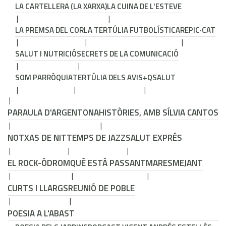
LA CARTELLERA (LA XARXA)
LA CUINA DE L'ESTEVE
LA PREMSA DEL COR
LA TERTÚLIA FUTBOLÍSTICA
REPIC·CAT
SALUT I NUTRICIÓ
SECRETS DE LA COMUNICACIÓ
SOM PARRÒQUIA
TERTÚLIA DELS AVIS
+QSALUT
PARAULA D'ARGENTONA
HISTÒRIES, AMB SÍLVIA CANTOS
NOTXAS DE NIT
TEMPS DE JAZZ
SALUT EXPRÉS
EL ROCK-ÒDROM
QUÈ ESTÀ PASSANT
MARESMEJANT
CURTS I LLARGS
REUNIÓ DE POBLE
POESIA A L'ABAST