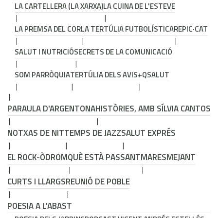
LA CARTELLERA (LA XARXA)
LA CUINA DE L'ESTEVE
LA PREMSA DEL COR
LA TERTÚLIA FUTBOLÍSTICA
REPIC·CAT
SALUT I NUTRICIÓ
SECRETS DE LA COMUNICACIÓ
SOM PARRÒQUIA
TERTÚLIA DELS AVIS
+QSALUT
PARAULA D'ARGENTONA
HISTÒRIES, AMB SÍLVIA CANTOS
NOTXAS DE NIT
TEMPS DE JAZZ
SALUT EXPRÉS
EL ROCK-ÒDROM
QUÈ ESTÀ PASSANT
MARESMEJANT
CURTS I LLARGS
REUNIÓ DE POBLE
POESIA A L'ABAST