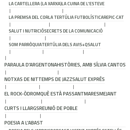
LA CARTELLERA (LA XARXA)
LA CUINA DE L'ESTEVE
LA PREMSA DEL COR
LA TERTÚLIA FUTBOLÍSTICA
REPIC·CAT
SALUT I NUTRICIÓ
SECRETS DE LA COMUNICACIÓ
SOM PARRÒQUIA
TERTÚLIA DELS AVIS
+QSALUT
PARAULA D'ARGENTONA
HISTÒRIES, AMB SÍLVIA CANTOS
NOTXAS DE NIT
TEMPS DE JAZZ
SALUT EXPRÉS
EL ROCK-ÒDROM
QUÈ ESTÀ PASSANT
MARESMEJANT
CURTS I LLARGS
REUNIÓ DE POBLE
POESIA A L'ABAST