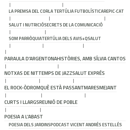
LA PREMSA DEL COR
LA TERTÚLIA FUTBOLÍSTICA
REPIC·CAT
SALUT I NUTRICIÓ
SECRETS DE LA COMUNICACIÓ
SOM PARRÒQUIA
TERTÚLIA DELS AVIS
+QSALUT
PARAULA D'ARGENTONA
HISTÒRIES, AMB SÍLVIA CANTOS
NOTXAS DE NIT
TEMPS DE JAZZ
SALUT EXPRÉS
EL ROCK-ÒDROM
QUÈ ESTÀ PASSANT
MARESMEJANT
CURTS I LLARGS
REUNIÓ DE POBLE
POESIA A L'ABAST
POESIA DELS JARDINS
PODCAST VICENT ANDRÉS ESTELLÉS