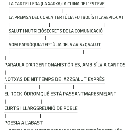
LA CARTELLERA (LA XARXA)
LA CUINA DE L'ESTEVE
LA PREMSA DEL COR
LA TERTÚLIA FUTBOLÍSTICA
REPIC·CAT
SALUT I NUTRICIÓ
SECRETS DE LA COMUNICACIÓ
SOM PARRÒQUIA
TERTÚLIA DELS AVIS
+QSALUT
PARAULA D'ARGENTONA
HISTÒRIES, AMB SÍLVIA CANTOS
NOTXAS DE NIT
TEMPS DE JAZZ
SALUT EXPRÉS
EL ROCK-ÒDROM
QUÈ ESTÀ PASSANT
MARESMEJANT
CURTS I LLARGS
REUNIÓ DE POBLE
POESIA A L'ABAST