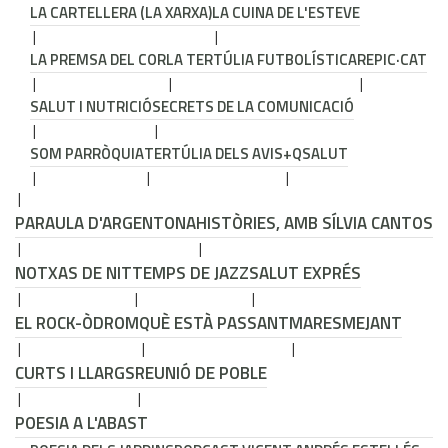
LA CARTELLERA (LA XARXA)
LA CUINA DE L'ESTEVE
LA PREMSA DEL COR
LA TERTÚLIA FUTBOLÍSTICA
REPIC·CAT
SALUT I NUTRICIÓ
SECRETS DE LA COMUNICACIÓ
SOM PARRÒQUIA
TERTÚLIA DELS AVIS
+QSALUT
PARAULA D'ARGENTONA
HISTÒRIES, AMB SÍLVIA CANTOS
NOTXAS DE NIT
TEMPS DE JAZZ
SALUT EXPRÉS
EL ROCK-ÒDROM
QUÈ ESTÀ PASSANT
MARESMEJANT
CURTS I LLARGS
REUNIÓ DE POBLE
POESIA A L'ABAST