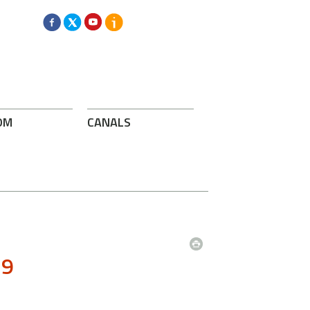
OM
CANALS
19