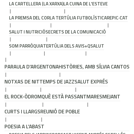
LA CARTELLERA (LA XARXA)
LA CUINA DE L'ESTEVE
LA PREMSA DEL COR
LA TERTÚLIA FUTBOLÍSTICA
REPIC·CAT
SALUT I NUTRICIÓ
SECRETS DE LA COMUNICACIÓ
SOM PARRÒQUIA
TERTÚLIA DELS AVIS
+QSALUT
PARAULA D'ARGENTONA
HISTÒRIES, AMB SÍLVIA CANTOS
NOTXAS DE NIT
TEMPS DE JAZZ
SALUT EXPRÉS
EL ROCK-ÒDROM
QUÈ ESTÀ PASSANT
MARESMEJANT
CURTS I LLARGS
REUNIÓ DE POBLE
POESIA A L'ABAST