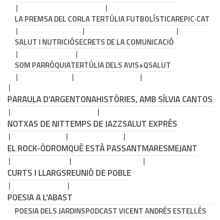
LA PREMSA DEL COR
LA TERTÚLIA FUTBOLÍSTICA
REPIC·CAT
SALUT I NUTRICIÓ
SECRETS DE LA COMUNICACIÓ
SOM PARRÒQUIA
TERTÚLIA DELS AVIS
+QSALUT
PARAULA D'ARGENTONA
HISTÒRIES, AMB SÍLVIA CANTOS
NOTXAS DE NIT
TEMPS DE JAZZ
SALUT EXPRÉS
EL ROCK-ÒDROM
QUÈ ESTÀ PASSANT
MARESMEJANT
CURTS I LLARGS
REUNIÓ DE POBLE
POESIA A L'ABAST
POESIA DELS JARDINS
PODCAST VICENT ANDRÉS ESTELLÉS