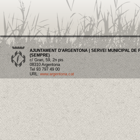
AJUNTAMENT D'ARGENTONA | SERVEI MUNICIPAL DE
(SEMPRE)
c/ Gran, 59, 2n pis
08310 Argentona
Tel 93 797 49 00
URL:
www.argentona.cat