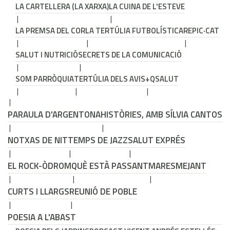
LA CARTELLERA (LA XARXA)
LA CUINA DE L'ESTEVE
LA PREMSA DEL COR
LA TERTÚLIA FUTBOLÍSTICA
REPIC·CAT
SALUT I NUTRICIÓ
SECRETS DE LA COMUNICACIÓ
SOM PARRÒQUIA
TERTÚLIA DELS AVIS
+QSALUT
PARAULA D'ARGENTONA
HISTÒRIES, AMB SÍLVIA CANTOS
NOTXAS DE NIT
TEMPS DE JAZZ
SALUT EXPRÉS
EL ROCK-ÒDROM
QUÈ ESTÀ PASSANT
MARESMEJANT
CURTS I LLARGS
REUNIÓ DE POBLE
POESIA A L'ABAST